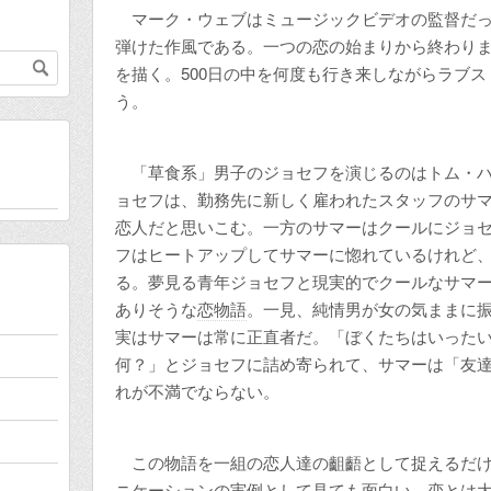
マーク・ウェブはミュージックビデオの監督だっ
弾けた作風である。一つの恋の始まりから終わりま
を描く。500日の中を何度も行き来しながらラブ
う。
「草食系」男子のジョセフを演じるのはトム・ハ
ョセフは、勤務先に新しく雇われたスタッフのサ
恋人だと思いこむ。一方のサマーはクールにジョセ
フはヒートアップしてサマーに惚れているけれど
る。夢見る青年ジョセフと現実的でクールなサマ
ありそうな
恋物語
。一見、純情男が女の気ままに
実はサマーは常に正直者だ。「ぼくたちはいった
何？」とジョセフに詰め寄られて、サマーは「友
れが不満でならない。
この物語を一組の恋人達の齟齬として捉えるだけ
ニケーションの実例として見ても面白い。恋とは