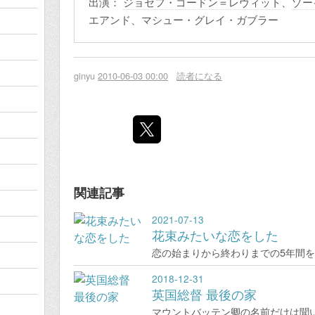
出演：
ジョセフ・ゴードン＝レヴィット
、
ゾー
エアンド、マシュー・グレイ・ガブラー
ginyu
2010-06-03 00:00
読者になる
関連記事
2021-07-13
花束みたいな恋をした
恋の始まりから終わりまでの5年間
2018-12-31
英国総督 最後の家
マウントバッテン卿の名前だけは聞