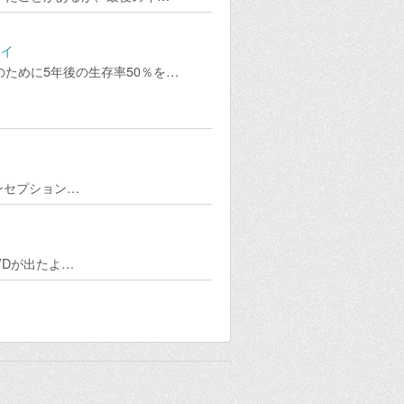
ティ
ために5年後の生存率50％を…
ンセプション…
VDが出たよ…