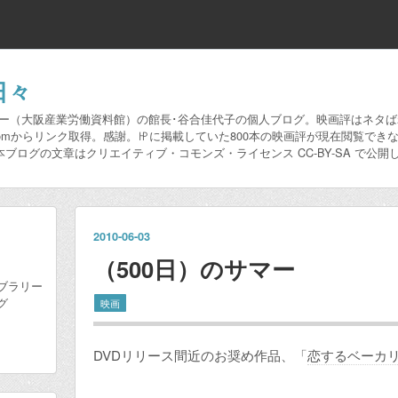
日々
リー（大阪産業労働資料館）の館長･谷合佳代子の個人ブログ。映画評はネタ
映画.comからリンク取得。感謝。㏋に掲載していた800本の映画評が現在閲覧
本ブログの文章はクリエイティブ・コモンズ・ライセンス CC-BY-SA で公開
2010
-
06
-
03
（500日）のサマー
ブラリー
グ
映画
DVDリリース間近のお奨め作品、「
恋するベーカ