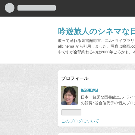
吟遊旅人のシネマな
歌って踊れる図書館司書、エル･ライブラ
allcinema から引用しました。写真は
中ですが全部終わるのは2030年ごろかも。
プロフィール
id:ginyu
日本一貧乏な図書館エル･ライ
の館長･谷合佳代子の個人ブロ
このブログについて